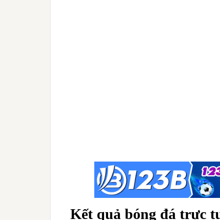
Kết quả bóng đá trực t