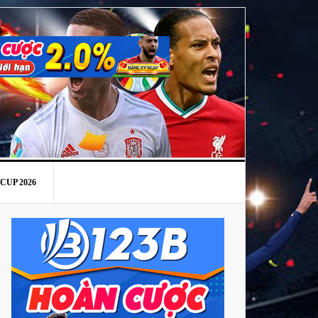
UP 2026