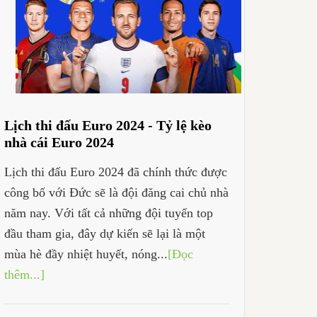
Lịch thi đấu Euro 2024 - Tỷ lệ kèo
nhà cái Euro 2024
Lịch thi đấu Euro 2024 đã chính thức được
công bố với Đức sẽ là đội đăng cai chủ nhà
năm nay. Với tất cả những đội tuyển top
đầu tham gia, đây dự kiến sẽ lại là một
mùa hè đầy nhiệt huyết, nóng...
[Đọc
thêm...]