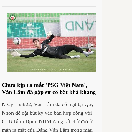
Chưa kịp ra mắt 'PSG Việt Nam',
Văn Lâm đã gặp sự cố bất khả kháng
Ngày 15/8/22, Văn Lâm đã có mặt tại Quy
Nhơn để đặt bút ký vào bản hợp đồng với
CLB Bình Định. NHM đang rất chờ đợi ở
màn ra mắt của Đặng Văn Lâm trong màu