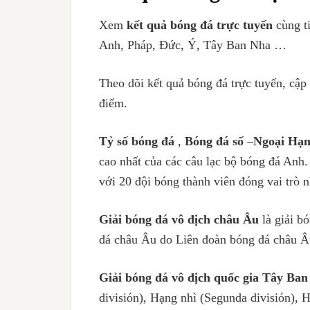
Xem
kết quả bóng đá trực tuyến
cùng ti
Anh, Pháp, Đức, Ý, Tây Ban Nha …
Theo dõi kết quả bóng đá trực tuyến, cập 
điểm.
Tỷ số bóng đá
,
Bóng đá số
–
Ngoại Hạ
cao nhất của các câu lạc bộ bóng đá Anh.
với 20 đội bóng thành viên đóng vai trò 
Giải bóng đá vô địch châu Âu
là giải b
đá châu Âu do Liên đoàn bóng đá châu Â
Giải bóng đá vô địch quốc gia Tây Ba
división), Hạng nhì (Segunda división), 