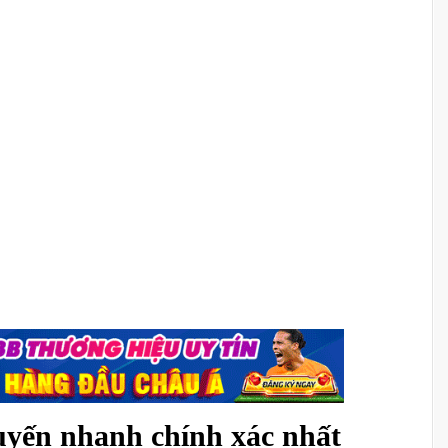
uyến nhanh chính xác nhất