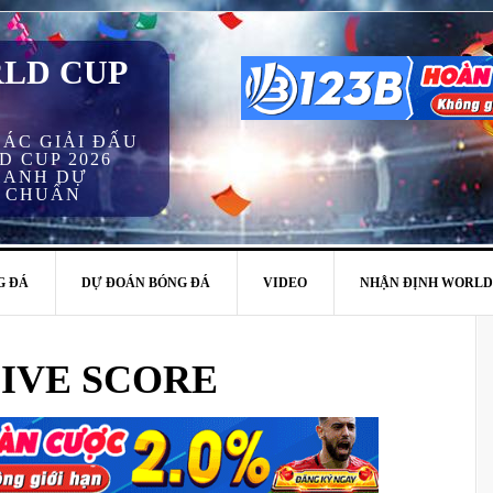
LD CUP
ÁC GIẢI ĐẤU
 CUP 2026
HANH DỰ
I CHUẨN
G ĐÁ
DỰ ĐOÁN BÓNG ĐÁ
VIDEO
NHẬN ĐỊNH WORLDC
–LIVE SCORE